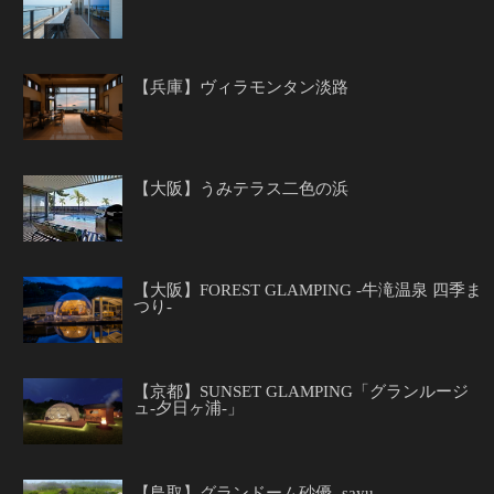
【兵庫】ヴィラモンタン淡路
【大阪】うみテラス二色の浜
【大阪】FOREST GLAMPING -牛滝温泉 四季ま
つり-
【京都】SUNSET GLAMPING「グランルージ
ュ-夕日ヶ浦-」
【鳥取】グランドーム砂優 -sayu