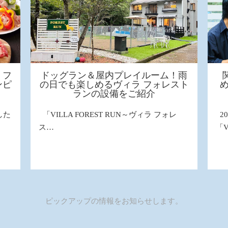
 フ
ドッグラン＆屋内プレイルーム！雨
ンピ
の日でも楽しめるヴィラ フォレスト
ランの設備をご紹介
した
「VILLA FOREST RUN～ヴィラ フォレ
2
ス…
「V
ピックアップの情報をお知らせします。