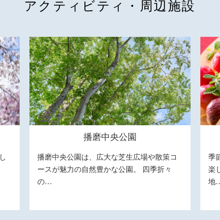
アクティビティ・周辺施設
播磨中央公園
し
播磨中央公園は、広大な芝生広場や散策コ
季
ースが魅力の自然豊かな公園。 四季折々
楽
の…
地